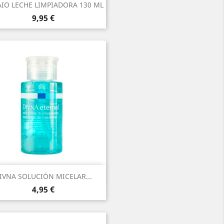
Vista rápida

IO LECHE LIMPIADORA 130 ML
Precio
9,95 €
Vista rápida

IVNA SOLUCIÓN MICELAR...
Precio
4,95 €