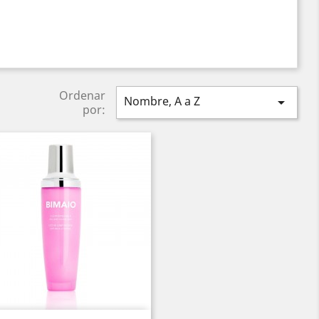
Ordenar
Nombre, A a Z

por: