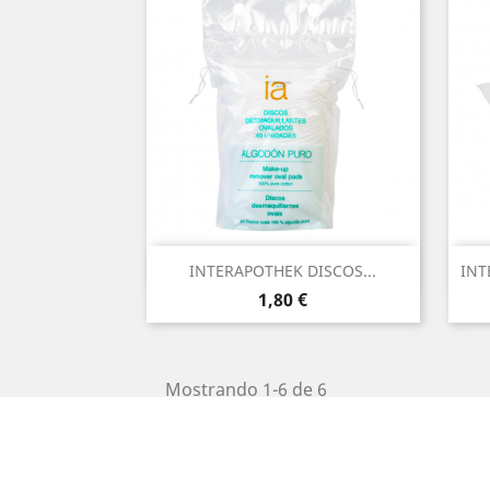
Vista rápida

INTERAPOTHEK DISCOS...
INT
Precio
1,80 €
Mostrando 1-6 de 6
artículo(s)