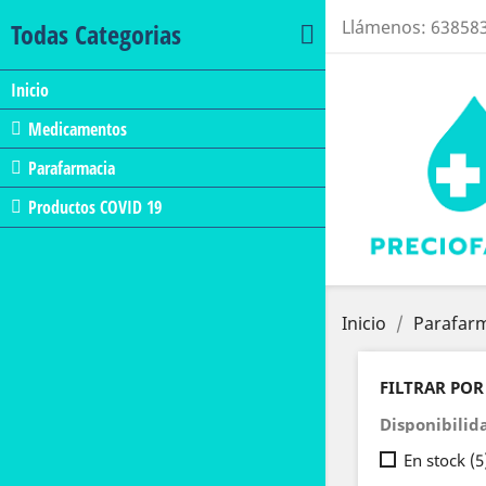
Llámenos:
63858
Todas Categorias
Inicio
Medicamentos
Parafarmacia
Productos COVID 19
Inicio
Parafar
FILTRAR POR
Disponibilid
En stock
(5