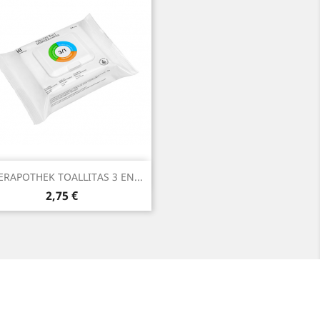
Vista rápida

ERAPOTHEK TOALLITAS 3 EN...
Precio
2,75 €