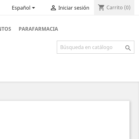
shopping_cart


Carrito
(0)
Español
Iniciar sesión
NTOS
PARAFARMACIA
