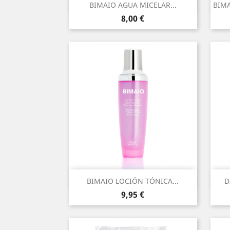
Vista rápida

BIMAIO AGUA MICELAR...
BIMA
Precio
8,00 €
Vista rápida

BIMAIO LOCIÓN TÓNICA...
D
Precio
9,95 €