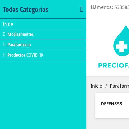
Llámenos:
63858
Todas Categorias
Inicio
Medicamentos
Parafarmacia
Productos COVID 19
Inicio
Parafar
DEFENSAS