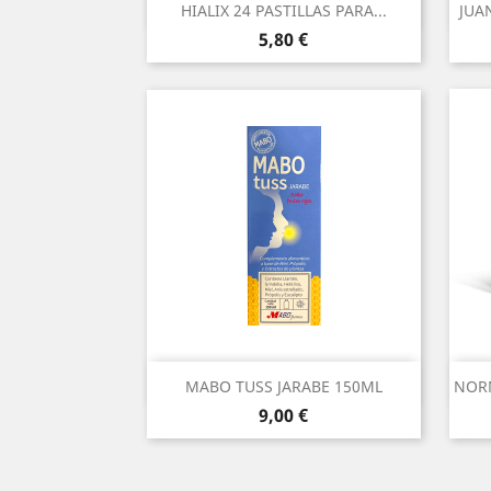
Vista rápida

HIALIX 24 PASTILLAS PARA...
JUA
Precio
5,80 €
Vista rápida

MABO TUSS JARABE 150ML
NORM
Precio
9,00 €