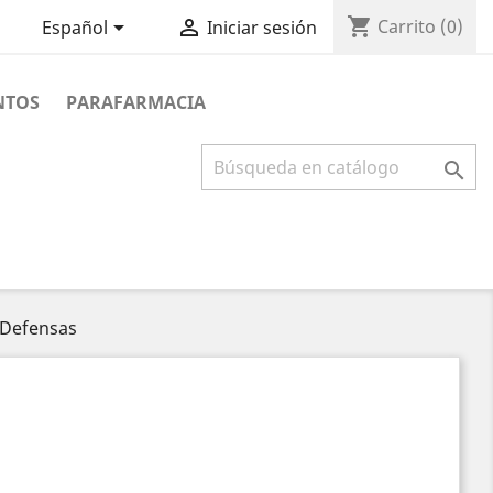
shopping_cart


Carrito
(0)
Español
Iniciar sesión
NTOS
PARAFARMACIA

Defensas