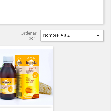
Ordenar
Nombre, A a Z

por: