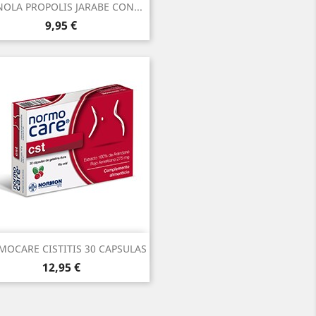
Vista rápida

NOLA PROPOLIS JARABE CON...
Precio
9,95 €
Vista rápida

OCARE CISTITIS 30 CAPSULAS
Precio
12,95 €