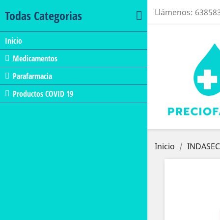
Llámenos:
63858
Todas Categorias
Inicio
Medicamentos
Parafarmacia
Productos COVID 19
Inicio
INDASEC