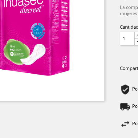
La compr
mujeres
Cantida
Compart
Po
Po
Po