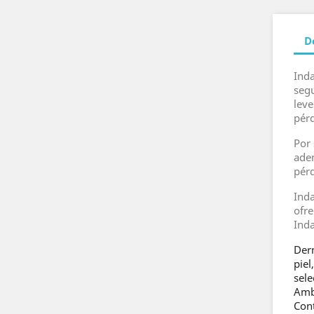
D
Inda
seg
leve
pérd
Por
ade
pérd
Ind
ofre
Ind
Derm
piel
sele
Amb
Cont