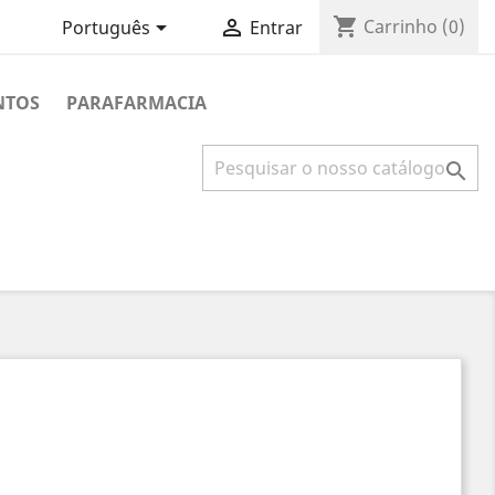
shopping_cart


Carrinho
(0)
Português
Entrar
NTOS
PARAFARMACIA
