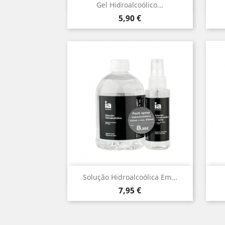
Vista rápida

Gel Hidroalcoólico...
Preço
5,90 €
Vista rápida

Solução Hidroalcoólica Em...
Preço
7,95 €