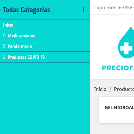
Ligue-nos:
63858
Todas Categorias
Início
Medicamentos
Parafarmacia
Productos COVID 19
Início
Product
GEL HIDROA