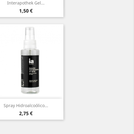
Vista rápida

Interapothek Gel...
Preço
1,50 €
Vista rápida

Spray Hidroalcoólico...
Preço
2,75 €