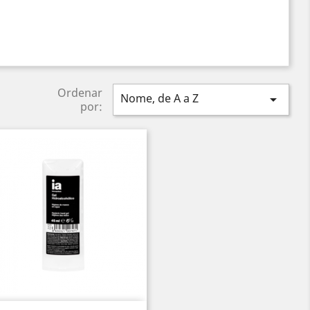
Ordenar
Nome, de A a Z

por: