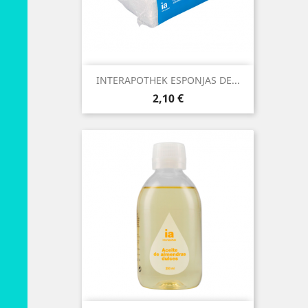
INTERAPOTHEK ESPONJAS DE...
Preço
2,10 €