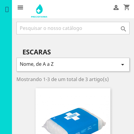
shopping_cart



ESCARAS
Nome, de A a Z

Mostrando 1-3 de um total de 3 artigo(s)