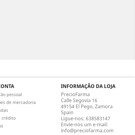
CONTA
INFORMAÇÃO DA LOJA
PrecioFarma
ão pessoal
Calle Segovia 16
ões de mercadoria
49154 El Pego, Zamora
ndas
Spain
 crédito
Ligue-nos:
638583147
Envie-nos um e-mail:
os
info@preciofarma.com