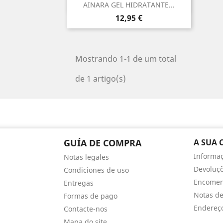
Vista rápida

AINARA GEL HIDRATANTE...
Preço
12,95 €
Mostrando 1-1 de um total
de 1 artigo(s)
GUÍA DE COMPRA
A SUA 
Informaç
Notas legales
Devoluç
Condiciones de uso
Encome
Entregas
Notas de
Formas de pago
Endereç
Contacte-nos
Mapa do site