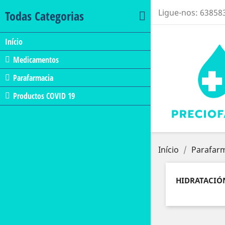
Ligue-nos:
63858
Todas Categorias
Início
Medicamentos
Parafarmacia
Productos COVID 19
Início
Parafar
HIDRATACIÓ