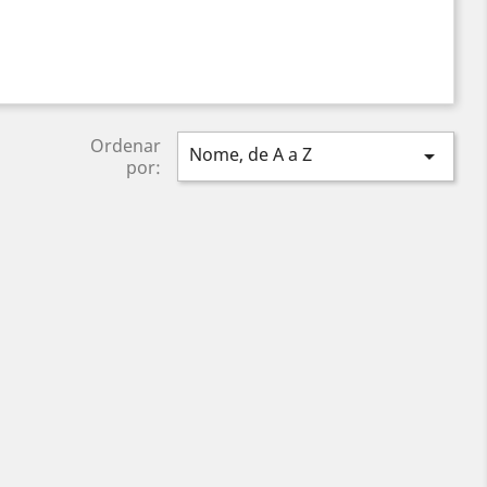
Ordenar
Nome, de A a Z

por: