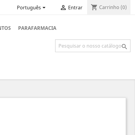
shopping_cart


Carrinho
(0)
Português
Entrar
NTOS
PARAFARMACIA
