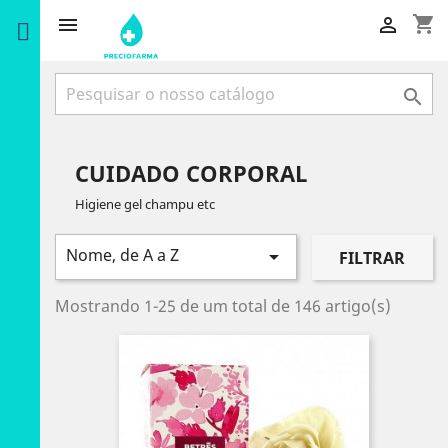
shopping_cart



CUIDADO CORPORAL
Higiene gel champu etc
Nome, de A a Z

FILTRAR
Mostrando 1-25 de um total de 146 artigo(s)