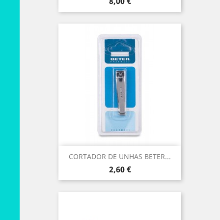
Preço
8,00 €
CORTADOR DE UNHAS BETER...
Preço
2,60 €